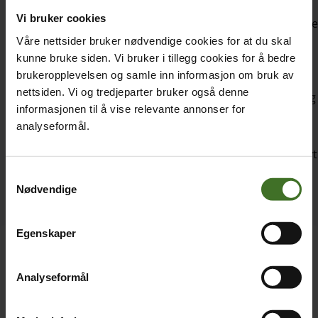
Vi bruker cookies
Høy tilgjengelighet og effektiv kundeservice.
Kundene
kommer raskt gjennom – selv i perioder med høy
Våre nettsider bruker nødvendige cookies for at du skal
trafikk, som bidrar til gode kundeopplevelser.
kunne bruke siden. Vi bruker i tillegg cookies for å bedre
brukeropplevelsen og samle inn informasjon om bruk av
Trygg og stabil kommunikasjon.
Høy oppetid og god
nettsiden. Vi og tredjeparter bruker også denne
samtalekvalitet gjør det enklere å opprettholde dialog
informasjonen til å vise relevante annonser for
med kundene.
analyseformål.
En
sømløs kundeopplevelse.
Integrasjoner med
moderne samarbeids- og telefoniløsninger gir
god
flyt
i kommunikasjonen – både internt
og eksternt
mot
Samtykkevalg
kundene.
Nødvendige
Egenskaper
Ønsker du et godt tilbud?
Analyseformål
Navn på bedrift
*