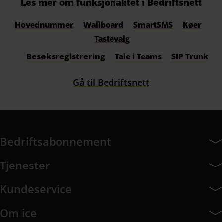
Les mer om funksjonalitet i Bedriftsnett
Hovednummer
Wallboard
SmartSMS
Køer
Tastevalg
Besøksregistrering
Tale i Teams
SIP Trunk
Gå til Bedriftsnett
Bedriftsabonnement
Bedriftsabonnement har 14 undermeny elementer.
Tjenester
Tjenester har 8 undermeny elementer.
Kundeservice
Kundeservice har 9 undermeny elementer.
Om ice