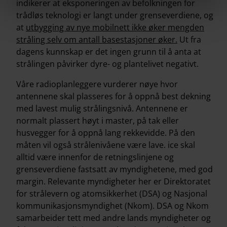
indikerer at eksponeringen av befolkningen for
trådløs teknologi er langt under grenseverdiene, og
at
utbygging av nye mobilnett ikke øker mengden
stråling selv om antall basestasjoner øker.
Ut fra
dagens kunnskap er det ingen grunn til å anta at
strålingen påvirker dyre- og plantelivet negativt.
Våre radioplanleggere vurderer nøye hvor
antennene skal plasseres for å oppnå best dekning
med lavest mulig strålingsnivå. Antennene er
normalt plassert høyt i master, på tak eller
husvegger for å oppnå lang rekkevidde. På den
måten vil også strålenivåene være lave. ice skal
alltid være innenfor de retningslinjene og
grenseverdiene fastsatt av myndighetene, med god
margin. Relevante myndigheter her er Direktoratet
for strålevern og atomsikkerhet (DSA) og Nasjonal
kommunikasjonsmyndighet (Nkom). DSA og Nkom
samarbeider tett med andre lands myndigheter og