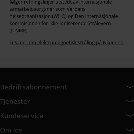
følger retningslinjer utstedt av internasjonale
samarbeidsorganer som Verdens
helseorganisasjon (WHO) og Den internasjonale
kommisjonen for ikke-ioniserende Strålevern
(ICNIRP)
Les mer om elektromagnetisk stråling på Nkom.no
Bedriftsabonnement
Bedriftsabonnement har 14 undermeny elementer.
Tjenester
Tjenester har 8 undermeny elementer.
Kundeservice
Kundeservice har 9 undermeny elementer.
Om ice