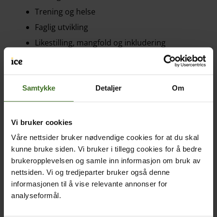
Trening og helse
Faglig utvikling
Likestilling, mangfold og inkludering
Ansvarlige arbeidsforhold i leverandørkjeden
ice skal sikre klimavennlig drift og ansvarlig forbruk
Samtykke
Detaljer
Om
gjennom…
Riktig håndtering av miljøavfall
Vi bruker cookies
Energieffektivisering
Våre nettsider bruker nødvendige cookies for at du skal
Reduksjon i lokal miljøpåvirkning
kunne bruke siden. Vi bruker i tillegg cookies for å bedre
ice skal fremme en etisk og ansvarlig forretningskultur
brukeropplevelsen og samle inn informasjon om bruk av
gjennom…
nettsiden. Vi og tredjeparter bruker også denne
informasjonen til å vise relevante annonser for
Kvalitet og god sikkerhet
analyseformål.
Personvern og informasjonssikkerhet