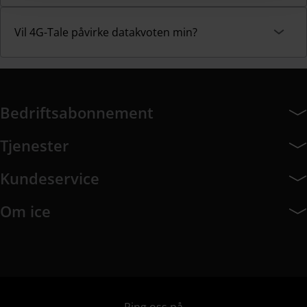
Vil 4G-Tale påvirke datakvoten min?
Bedriftsabonnement
Bedriftsabonnement har 14 undermeny elementer.
Tjenester
Tjenester har 8 undermeny elementer.
Kundeservice
Kundeservice har 9 undermeny elementer.
Om ice
Om ice har 8 undermeny elementer.