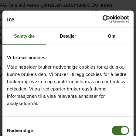
4G-Tale aktiveres tjenesten automatisk. Du finner
oversikten over telefoner som støtter 4G-Tale i spørsmål
og svar nedenfor. 4G-Tale er også kjent som VoLTE. Når du
ser
«VoLTE-ikonet»
øverst i skjermen din, betyr det at du
ringer med 4G-Tale.
Samtykke
Detaljer
Om
På iPhone vil det stå «LTE», ikke «VoLTE»
.
Hva gjør jeg om jeg ikke har 4G-Tale?
Vi bruker cookies
Våre nettsider bruker nødvendige cookies for at du skal
Hvis du ikke ser «VoLTE-ikonet» øverst i skjermen selv om
kunne bruke siden. Vi bruker i tillegg cookies for å bedre
du har en telefon som støtter 4G-Tale, må du:
brukeropplevelsen og samle inn informasjon om bruk av
Oppdatere til siste versjon av operativsystemet på
nettsiden. Vi og tredjeparter bruker også denne
telefonen din
informasjonen til å vise relevante annonser for
analyseformål.
Sjekke at du ikke har skrudd av 4G i innstillingene
dine. Skru telefonen av og på etter at du har aktivert
4G.
Samtykkevalg
Nødvendige
4G Tale telefoner