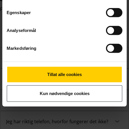
Finn en mobiltelefon som støtter 4G Tale i vår
nettbutikk
.
Egenskaper
Analyseformål
Spørsmål og svar
Markedsføring
Hvilke telefoner støtter ice 4G-Tale?
Tillat alle cookies
Hvordan ser jeg at jeg har 4G-Tale?
Kun nødvendige cookies
Koster det noe å ha 4G-Tale?
Jeg har riktig telefon, hvorfor fungerer det ikke?