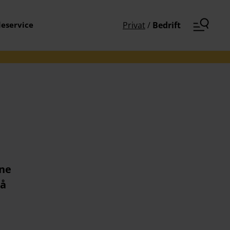
eservice
Privat
/
Bedrift
ine
tå