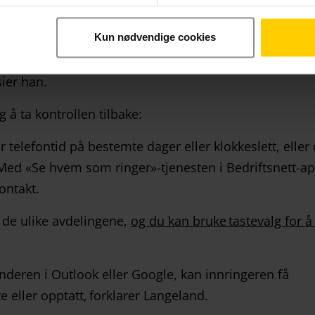
 tilgjengelige for kundene sine – uten at det går på
øres. Langeland bruker igjen rørleggeren som eksempe
Kun nødvendige cookies
iden må ta pauser i arbeidet for å svare på spørsmål fr
sier han.
 å ta kontrollen tilbake:
 telefontid på bestemte dager eller klokkeslett, eller
 Med «Se hvem som ringer»-tjenesten i Bedriftsnett-a
kontakt.
or de ulike avdelingene,
og du kan bruke tastevalg for å
nderen i Outlook eller Google, kan innringeren få
e eller opptatt, forklarer Langeland.