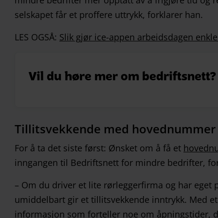
mindre bedrifter mer opptatt av å frigjøre tid og reg
selskapet får et proffere uttrykk, forklarer han.
LES OGSÅ:
Slik gjør ice-appen arbeidsdagen enkle
Vil du høre mer om bedriftsnett?
Tillitsvekkende med
hovednummer
For å ta det siste først: Ønsket om å få et
hovednu
inngangen til Bedriftsnett for mindre bedrifter, fo
– Om du driver et lite rørleggerfirma og har eget 
umiddelbart gir et tillitsvekkende inntrykk. Med
informasjon som forteller noe om åpningstider, dø