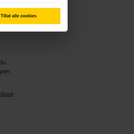
l:
Tillat alle cookies
a
 du
ppen
 sluse