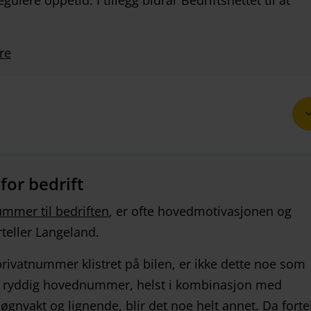
ulere oppetid. I tillegg bidrar Bedriftsnettet til at
re
for bedrift
mmer til bedriften
, er ofte hovedmotivasjonen og
rteller Langeland.
privatnummer klistret på bilen, er ikke dette noe som
 et ryddig hovednummer, helst i kombinasjon med
gnvakt og lignende, blir det noe helt annet. Da fortel