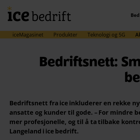
Hopp til hovedinnhold (Trykk Enter)
Bed
iceMagasinet
Produkter
Teknologi og 5G
A
Bedriftsnett: S
be
Bedriftsnett fra ice inkluderer en rekke 
ansatte og kunder til gode. – For mindre 
mer profesjonelle, og til å ta tilbake kon
Langeland i ice bedrift.