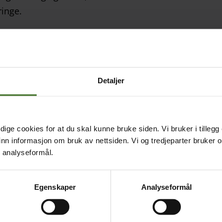
 ringe.
re.
 å forholde seg til. I tillegg kan du velge
ger ut.
Detaljer
esvarer ukjente anrop. Med hovednummer er det enkel
t på skjermen, forteller Henning Langeland.
ige cookies for at du skal kunne bruke siden. Vi bruker i tillegg
en enkel løsning for besøksregistrering til kontoret. D
nn informasjon om bruk av nettsiden. Vi og tredjeparter bruker o
riften – og du får full kontroll over hvem som til enhv
r analyseformål.
iPad og en etikettskriver om du ønsker besøkslapp!
ktive med ice-Bedriftsnett
Egenskaper
Analyseformål