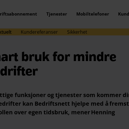
riftsabonnement
Tjenester
Mobiltelefoner
Kund
ktuelt
Kundereferanser
Sikkerhet
mart bruk for mindre
drifter
nyttige funksjoner og tjenester som kommer d
bedrifter kan Bedriftsnett hjelpe med å frems
trollen over egen tidsbruk, mener Henning