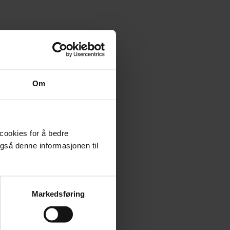
Om
t for
 cookies for å bedre
et gir
gså denne informasjonen til
er tid
Markedsføring