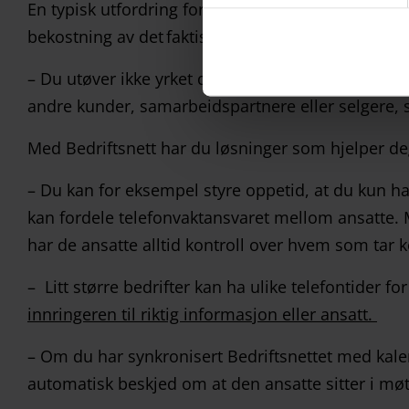
En typisk utfordring for mindre bedrifter er å være
bekostning av det faktiske arbeidet som skal utf
– Du utøver ikke yrket ditt effektivt når du hele t
andre kunder, samarbeidspartnere eller selgere, 
Med Bedriftsnett har du løsninger som hjelper deg
– Du kan for eksempel styre oppetid, at du kun har
kan fordele telefonvaktansvaret mellom ansatte.
har de ansatte alltid kontroll over hvem som tar 
– Litt større bedrifter kan ha ulike telefontider f
innringeren til riktig informasjon eller ansatt.
– Om du har synkronisert Bedriftsnettet med kale
automatisk beskjed om at den ansatte sitter i møt