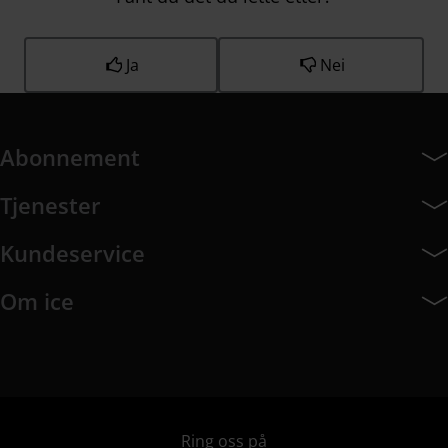
Ja
Nei
Abonnement
Abonnement har 7 undermeny elementer.
Tjenester
Tjenester har 8 undermeny elementer.
Kundeservice
Kundeservice har 10 undermeny elementer.
Om ice
Om ice har 9 undermeny elementer.
Ring oss på