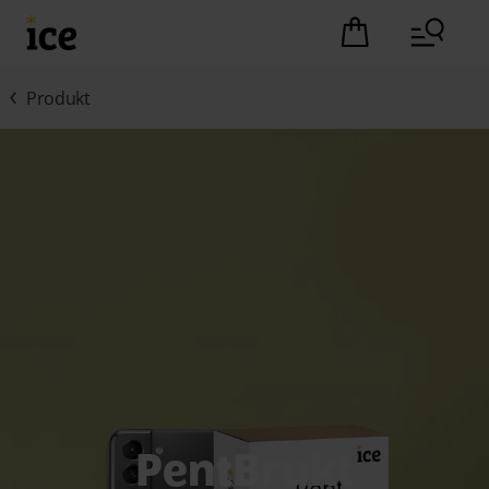
Hopp til hovedinnhold (Trykk Enter)
Det er ingen pro
Produkt
PentBrukt