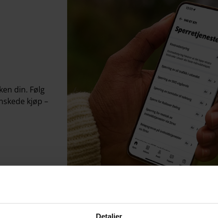
ken din. Følg
nskede kjøp –
Detaljer