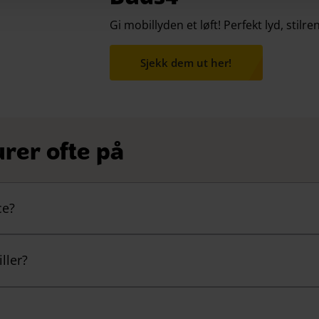
Gi mobillyden et løft! Perfekt lyd, stil
Sjekk dem ut her!
urer ofte på
ce?
ller?