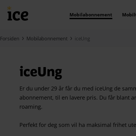
Hopp til hovedinnhold (Trykk Enter)
Mobilabonnement
Mobil
Forsiden
Mobilabonnement
iceUng
iceUng
Er du under 29 år får du med iceUng de sam
abonnement, til en lavere pris. Du får blant a
roaming.
Perfekt for deg som vil ha maksimal frihet