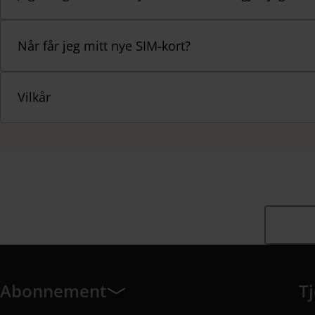
Når får jeg mitt nye SIM-kort?
Vilkår
Abonnement
T
Abonnement har 7 undermeny elementer.
Tj