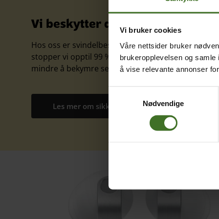
Vi beskytter deg mot svindel!
Vi bruker cookies
Hos oss er svindelbeskyttelse inkludert. Med smart
Våre nettsider bruker nødvend
stopper vi opptil 99 % av svindelanrop og svindel-S
brukeropplevelsen og samle i
mindre å bekymre seg for, rett og slett.
å vise relevante annonser fo
Samtykkevalg
Nødvendige
Les mer om sikkerhet hos ice