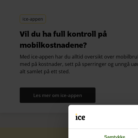
ice-appen
Vil du ha full kontroll på
mobilkostnadene?
Med ice-appen har du alltid oversikt over mobilbru
med på kostnader, sett på sperringer og unngå uø
alt samlet på ett sted.
Les mer om ice-appen
Samtykke