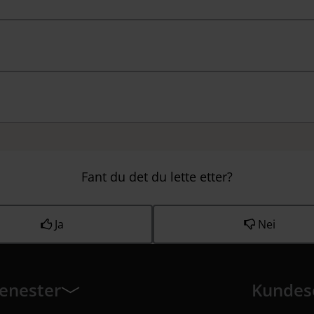
Fant du det du lette etter?
Ja
Nei
jenester
Kundes
enester har 8 undermeny elementer.
Kundeservi