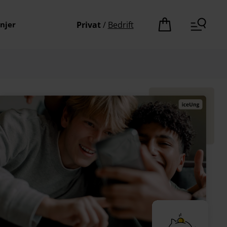
njer
Privat
/
Bedrift
Det er ingen pro