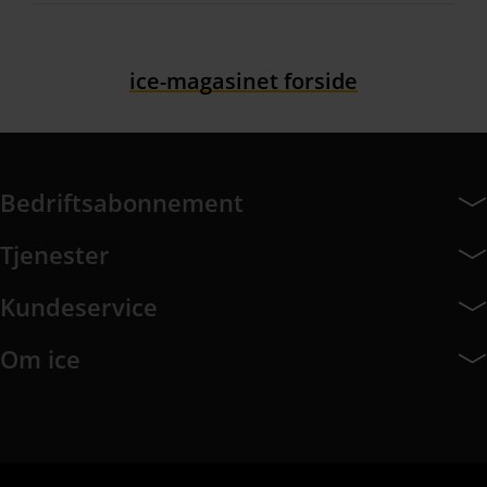
ice-magasinet forside
Bedriftsabonnement
Bedriftsabonnement har 14 undermeny elementer.
Tjenester
Tjenester har 8 undermeny elementer.
Kundeservice
Kundeservice har 9 undermeny elementer.
Om ice
Om ice har 8 undermeny elementer.