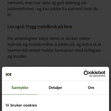
nettverk, men har data og god dekning via
jobbtelefonen - og kan jobbe fra uansett hvor du
er.
Les også:
Trygg mobilbruk på ferie
For arbeidsgiver betyr dette at du kan støtte
hybride og mobile måter å jobbe på, og bidra til at
teamet ditt enkelt holder kontakten med kollegaer
og kunder.
Disse fire tingene er viktig å tenke på for en
effektiv arbeidsflyt:
God dekning, uansett
Samtykke
Detaljer
Om
En bedrift som har erfart det er
Kro
Produksjon
, som har valgt
bedriftsabonnement fra ice:
Vi bruker cookies