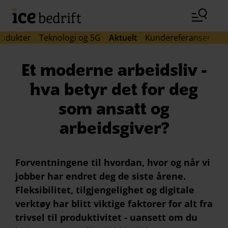
Hopp til hovedinnhold (Trykk Enter)
rodukter
Teknologi og 5G
Aktuelt
Kundereferanser
Si
Et moderne arbeidsliv -
hva betyr det for deg
som ansatt og
arbeidsgiver?
Forventningene til hvordan, hvor og når vi
jobber har endret deg de siste årene.
Fleksibilitet, tilgjengelighet og digitale
verktøy har blitt viktige faktorer for alt fra
trivsel til produktivitet - uansett om du