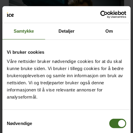
Samtykke
Detaljer
Om
Vi bruker cookies
Våre nettsider bruker nødvendige cookies for at du skal
kunne bruke siden. Vi bruker i tillegg cookies for å bedre
Forbered barna
brukeropplevelsen og samle inn informasjon om bruk av
Ingen tekniske løsninger og filtre vil kunne beskytte
nettsiden. Vi og tredjeparter bruker også denne
barna for alt, men de kan redusere risikoen. For de
informasjonen til å vise relevante annonser for
aller yngste bør kanskje YouTube-tittingen skje på
analyseformål.
familiens TV i stua. YouTube kan for eksempel vises
fra en Apple-TV, en Smart-TV eller Chromecast.
Samtykkevalg
Du bør også prate med barna om trygg bruk av
Nødvendige
YouTube og fortelle dem at de kan si ifra til deg