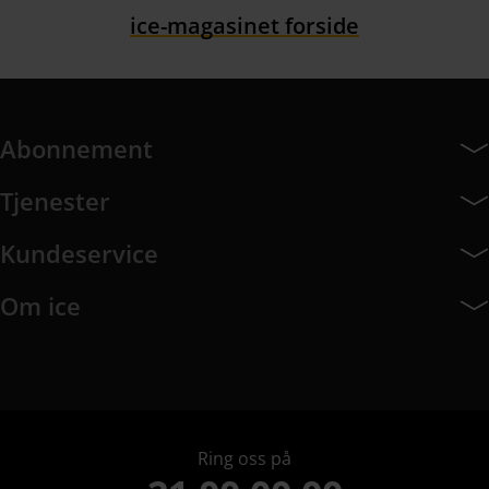
ice-magasinet forside
Abonnement
Abonnement har 7 undermeny elementer.
Tjenester
Tjenester har 8 undermeny elementer.
Kundeservice
Kundeservice har 10 undermeny elementer.
Om ice
Om ice har 9 undermeny elementer.
Ring oss på