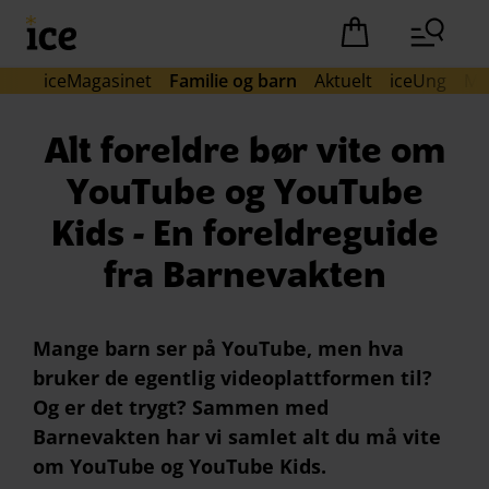
Hopp til hovedinnhold (Trykk Enter)
Det er ingen pro
iceMagasinet
Familie og barn
Aktuelt
iceUng
Mo
Alt foreldre bør vite om
YouTube og YouTube
Kids - En foreldreguide
fra Barnevakten
Mange barn ser på YouTube, men hva
bruker de egentlig videoplattformen til?
Og er det trygt? Sammen med
Barnevakten har vi samlet alt du må vite
om YouTube og YouTube Kids.