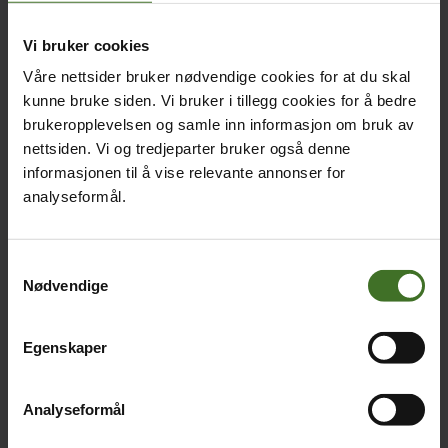
Snap-kartet. En effekt av å alltid vite hvor alle
andre er, er at det kan føre til at barn føler
Vi bruker cookies
seg utelatt når venner samles uten dem
Våre nettsider bruker nødvendige cookies for at du skal
Uegnet videoinnhold kan dukke opp på
kunne bruke siden. Vi bruker i tillegg cookies for å bedre
Stories eller i Spotlight-delen av appen
brukeropplevelsen og samle inn informasjon om bruk av
nettsiden. Vi og tredjeparter bruker også denne
Dette bør man tenke på om barna
informasjonen til å vise relevante annonser for
analyseformål.
skal bruke appen:
Når bør barnets posisjon være synlig for
Samtykkevalg
andre på snapkartet? «Spøkelsesmodus»
Nødvendige
skjuler barnets posisjon fullstendig, eller så
kan man velge hvem som kan se egen
posisjon
Egenskaper
Bruk av totrinnsverifisering stopper at
uvedkommende får tilgang til barnas konto
Analyseformål
Innstillinger kan begrense hvem som kan