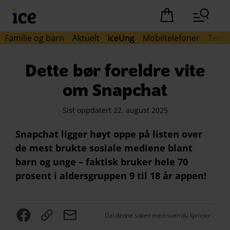
Hopp til hovedinnhold (Trykk Enter)
Det er ingen pro
Familie og barn
Aktuelt
iceUng
Mobiltelefoner
Tekno
Dette bør foreldre vite
om Snapchat
Sist oppdatert 22. august 2025
Snapchat ligger høyt oppe på listen over
de mest brukte sosiale mediene blant
barn og unge – faktisk bruker hele 70
prosent i aldersgruppen 9 til 18 år appen!
Del denne saken med noen du kjenner