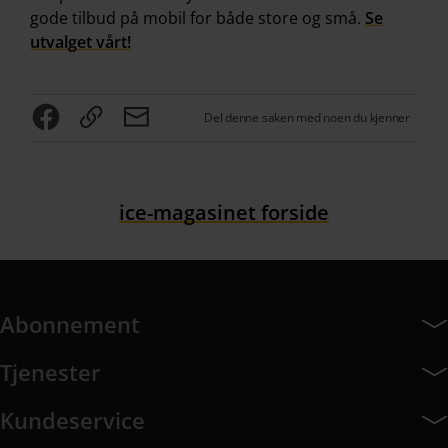
gode tilbud på mobil for både store og små.
Se
utvalget vårt!
Del denne saken med noen du kjenner
ice-magasinet forside
Abonnement
Abonnement har 7 undermeny elementer.
Tjenester
Tjenester har 8 undermeny elementer.
Kundeservice
Kundeservice har 10 undermeny elementer.