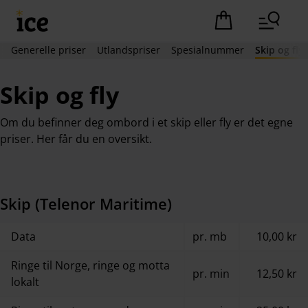
Hopp til hovedinnhold (Trykk Enter)
Det er ingen pro
Generelle priser
Utlandspriser
Spesialnummer
Skip og fly
Skip og fly
Om du befinner deg ombord i et skip eller fly er det egne
priser. Her får du en oversikt.
Skip (Telenor Maritime)
Data
pr. mb
10,00 kr
Ringe til Norge, ringe og motta
pr. min
12,50 kr
lokalt