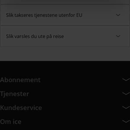
Slik takseres tjenestene utenfor EU
Slik varsles du ute på reise
Abonnement
Abonnement har 7 undermeny elementer.
Tjenester
Tjenester har 8 undermeny elementer.
Kundeservice
Kundeservice har 10 undermeny elementer.
Om ice
Om ice har 9 undermeny elementer.