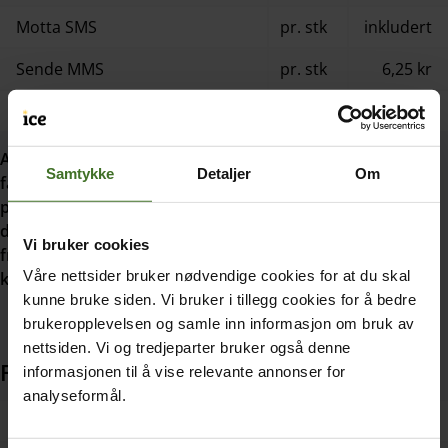
Motta SMS
pr. stk
inkludert
Sende MMS
pr. stk
6,25 kr
Motta MMS
pr. stk
2,50 kr
All bruk på ferger og cruiseskip som har egne mobilnett
Samtykke
Detaljer
Om
faktureres selv om skipet befinner seg i EU/EØS. Vær obs
på at dette kan være dyrt! Dersom du har landbasert
dekning på skipet i EU/EØS gjelder EU inkludert. Det vil
Vi bruker cookies
fremkomme på telefonskjermen hvilket mobilnett du er
Våre nettsider bruker nødvendige cookies for at du skal
koblet til.
kunne bruke siden. Vi bruker i tillegg cookies for å bedre
brukeropplevelsen og samle inn informasjon om bruk av
nettsiden. Vi og tredjeparter bruker også denne
Fly Aeromobile
informasjonen til å vise relevante annonser for
analyseformål.
Data
pr. mb
10,00 kr