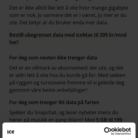
Det er ikke alltid like lett å vite hvor mange gigabyte
som er nok. Jo varmere det er i været, jo mer er du
ute. Det betyr at du bruker enda mer data.
Bestill ubegrenset data med iceMax til 399 kr/mnd
her!
For deg som nesten ikke trenger data
Det er en villmark av abonnement der ute, og det
er aldri lett å vite hva du burde gå for. Med sekken
på ryggen og turstavene fremme vil vi geleide deg
gjennom våre beste anbefalinger!
For deg som trenger litt data på farten
Sjekker du Snapchat, og leser nyheter mens du
hører på musikk en gang iblant? Med
5 GB til 199
kr/mnd
har du dekket de viktigste surfebehovene.