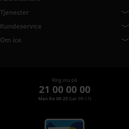
Abonnement har 7 undermeny elementer.
Tjenester
Tjenester har 8 undermeny elementer.
Kundeservice
Kundeservice har 10 undermeny elementer.
Om ice
Om ice har 9 undermeny elementer.
Ring oss på
21 00 00 00
Man-fre 08-20
(Lør 09-17)