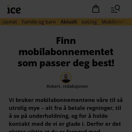
Hopp til hovedinnhold (Trykk Enter)
Det er ingen pro
agasinet
Familie og barn
Aktuelt
iceUng
Mobiltelefon
Finn
mobilabonnementet
som passer deg best!
Robert, redaksjonen
Vi bruker mobilabonnementene våre til så
utrolig mye – alt fra å betale regninger, til
å se på underholdning, og for å holde
kontakt med de vi er glade i. Derfor er det
ekstra viktig at du er fornøyd med