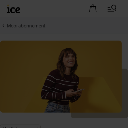
Hopp til hovedinnhold (Trykk Enter)
Det er ingen pro
Mobilabonnement