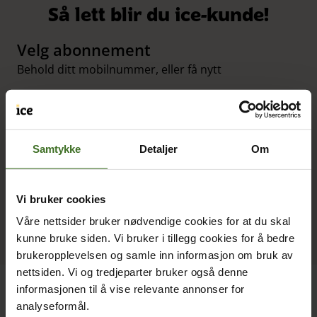
Så lett blir du ice-kunde!
Velg abonnement
Behold ditt mobilnummer, eller få nytt
Vi sier opp ditt gamle abonnement
Du trenger ikke gjøre noe!
Samtykke
Detaljer
Om
Aktiver abonnementet
Ditt gamle fungerer frem til du aktiverer det nye
Vi bruker cookies
Våre nettsider bruker nødvendige cookies for at du skal
kunne bruke siden. Vi bruker i tillegg cookies for å bedre
brukeropplevelsen og samle inn informasjon om bruk av
nettsiden. Vi og tredjeparter bruker også denne
informasjonen til å vise relevante annonser for
analyseformål.