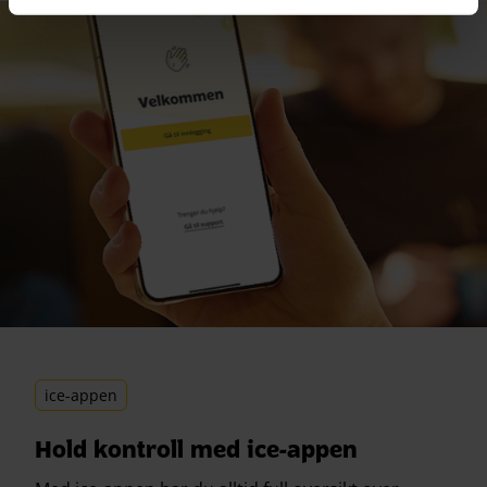
ice-appen
Hold kontroll med ice-appen