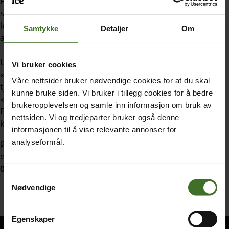
For å legge til en tjeneste på et eksisterende abonnement,
skroller du ned og velger det abonnementet du ønsker å
legge til en tjeneste på. Du får nå opp en oversikt over
Samtykke
Detaljer
Om
abonnementets forbruk og kostnader.
Lengre ned på siden kan du trykke på:
Vi bruker cookies
«Ekstra data- og utlandspakker» for å bestille disse
Våre nettsider bruker nødvendige cookies for at du skal
tjenestene
kunne bruke siden. Vi bruker i tillegg cookies for å bedre
«Innstillinger for abonnementet» for å bestille sperringer,
brukeropplevelsen og samle inn informasjon om bruk av
Bedriftsnett, Smart Tale, SMS kopi eller visning i
nettsiden. Vi og tredjeparter bruker også denne
katalogtjenester.
informasjonen til å vise relevante annonser for
analyseformål.
Ønsker du å gjøre ytterlige endringer eller angre en
endring, kan du ta kontakt med vår kundeservice på
21 00
00 00
eller via
chat
.
Samtykkevalg
Nødvendige
Egenskaper