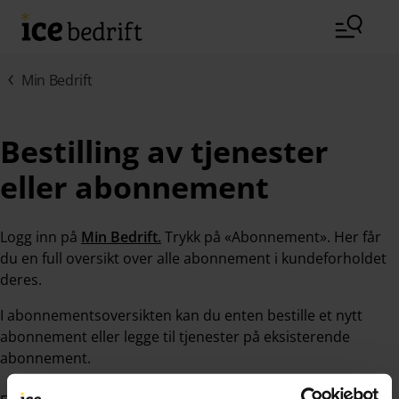
Hopp til hovedinnhold (Trykk Enter)
Min Bedrift
Bestilling av tjenester
eller abonnement
Logg inn på
Min Bedrift.
Trykk på «Abonnement». Her får
du en full oversikt over alle abonnement i kundeforholdet
deres.
I abonnementsoversikten kan du enten bestille et nytt
abonnement eller legge til tjenester på eksisterende
abonnement.