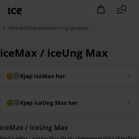
Hopp til hovedinnhold (Trykk Enter)
Det er ingen pro
Våre mobilabonnement og tjenester
iceMax / iceUng Max
Kjøp iceMax her
Kjøp iceUng Max her
iceMax / iceUng Max
Med iceMax / iceUng Max får du ubegrenset data til en fast,