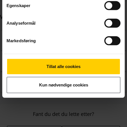
Egenskaper
Vilkår
Analyseformål
Kan jeg kjøpe iceMax med Data-SIM eller Tvilling-
Markedsføring
SIM?
Hva skjer hvis jeg bruker opp mine 60 GB i
utlandet?
Tillat alle cookies
Vilkår for iceMax og iceUng Max
Kun nødvendige cookies
Fant du det du lette etter?