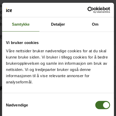
iceMax / iceUng Max har 100 GB inkludert i prisen. Bruker
du opp dette vil hastigheten nedjusteres til 3 mbit/s. Du vil
fortsatt kunne surfe, chatte og streame, men med lavere
hastighet.
Samtykke
Detaljer
Om
Brukt opp dataen? Da kan du kjøpe
hastighetsreload
Vi bruker cookies
Våre nettsider bruker nødvendige cookies for at du skal
Ser du etter ubegrenset data med
kunne bruke siden. Vi bruker i tillegg cookies for å bedre
Netflix inkludert?
brukeropplevelsen og samle inn informasjon om bruk av
nettsiden. Vi og tredjeparter bruker også denne
informasjonen til å vise relevante annonser for
analyseformål.
Folk lurer ofte på
Samtykkevalg
Hvordan fungerer iceMax når jeg kjøper det for
Nødvendige
andre?