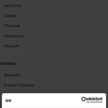
Sør-Korea
Taiwan
Thailand
Usbekistan
Vietnam
Oseania:
Australia
Fransk Polynesia
New Zealand