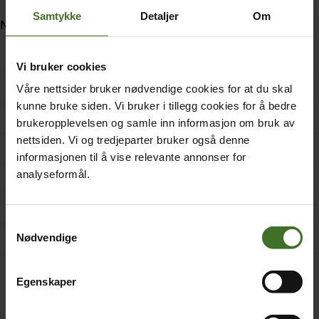
Samtykke
Detaljer
Om
Nord-Amerika:
Belize
Vi bruker cookies
Canada
Våre nettsider bruker nødvendige cookies for at du skal
kunne bruke siden. Vi bruker i tillegg cookies for å bedre
El Salvador
brukeropplevelsen og samle inn informasjon om bruk av
nettsiden. Vi og tredjeparter bruker også denne
Guatemala
informasjonen til å vise relevante annonser for
analyseformål.
Mexico
Nicaragua
Samtykkevalg
Puerto Rico
Nødvendige
USA
Egenskaper