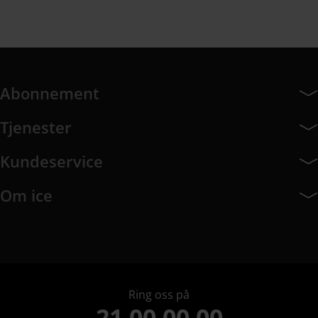
Abonnement
Abonnement har 7 undermeny elementer.
Tjenester
Tjenester har 8 undermeny elementer.
Kundeservice
Kundeservice har 10 undermeny elementer.
Om ice
Om ice har 9 undermeny elementer.
Ring oss på
21 00 00 00