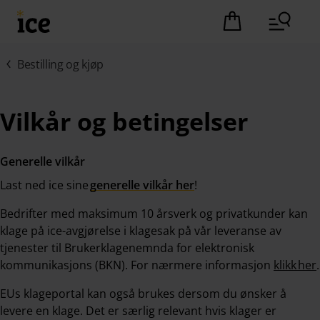
Hopp til hovedinnhold (Trykk Enter)
Det er ingen pro
Bestilling og kjøp
Vilkår og betingelser
Generelle vilkår
Last ned ice sine
generelle vilkår her
!
Bedrifter med maksimum 10 årsverk og privatkunder kan
klage på ice-avgjørelse i klagesak på vår leveranse av
tjenester til Brukerklagenemnda for elektronisk
kommunikasjons (BKN). For nærmere informasjon
klikk her
.
EUs klageportal kan også brukes dersom du ønsker å
levere en klage. Det er særlig relevant hvis klager er