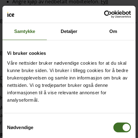
Angre kjøp av nedbetalt mobiltelefon.
Fyll
ut angreskjema
.
Benyttes om du ønsker å angre kjøp av mobiltelefonen din.
Samtykke
Detaljer
Om
Angre kjøp av MobilBytte.
Fyll ut angreskjema
1
og
angreskjema 2
.
Benyttes om du ønsker å angre kjøp med MobilBytte.
Vi bruker cookies
Våre nettsider bruker nødvendige cookies for at du skal
Angre kjøp av Mobilt Bredbånd.
Fyll ut angreskjema
.
kunne bruke siden. Vi bruker i tillegg cookies for å bedre
Dette skjemaet benyttes om du ønsker å angre kjøp av
brukeropplevelsen og samle inn informasjon om bruk av
Mobilt Bredbånd med tilhørende abonnement.
nettsiden. Vi og tredjeparter bruker også denne
informasjonen til å vise relevante annonser for
Hvordan levere tilbake varen?
analyseformål.
Angreretten forutsetter at du senest innen 14 dager etter
at du mottar leveransen gir oss melding om dette. De
Samtykkevalg
returnerte varene må pakkes inn slik at de ikke kan skades.
Nødvendige
Retur av utstyr: