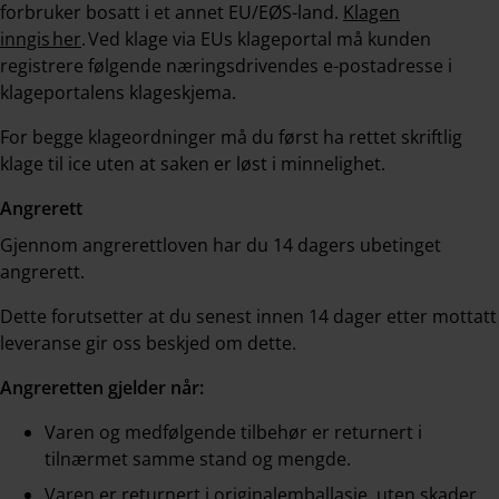
forbruker bosatt i et annet EU/EØS-land.
Klagen
inngis her
. Ved klage via EUs klageportal må kunden
registrere følgende næringsdrivendes e-postadresse i
klageportalens klageskjema.
For begge klageordninger må du først ha rettet skriftlig
klage til ice uten at saken er løst i minnelighet.
Angrerett
Gjennom angrerettloven har du 14 dagers ubetinget
angrerett.
Dette forutsetter at du senest innen 14 dager etter mottatt
leveranse gir oss beskjed om dette.
Angreretten gjelder når:
Varen og medfølgende tilbehør er returnert i
tilnærmet samme stand og mengde.
Varen er returnert i originalemballasje, uten skader.