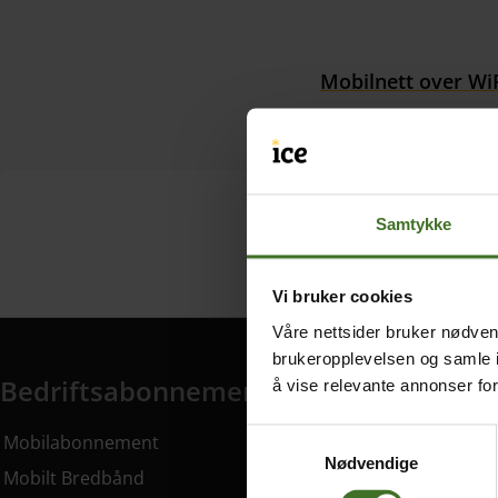
Mobilnett over Wi
Flerfaktor mot svinde
Samtykke
Vi bruker cookies
Våre nettsider bruker nødvend
brukeropplevelsen og samle i
Bedriftsabonnement
å vise relevante annonser fo
Bedriftsabonnement har 14 undermeny elementer.
Samtykkevalg
Mobilabonnement
Nødvendige
Mobilt Bredbånd