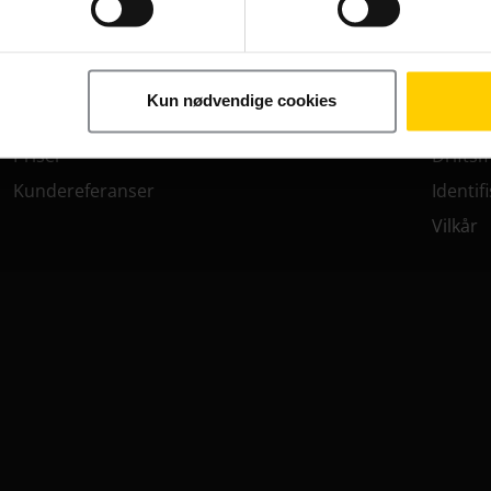
Fakturakontroll
Eierski
Enhetsadministrasjon
SIM-ko
M2M//IoT
Utland
Kun nødvendige cookies
Innendørsdekning
Deknin
Priser
Drifts
Kundereferanser
Identif
Vilkår