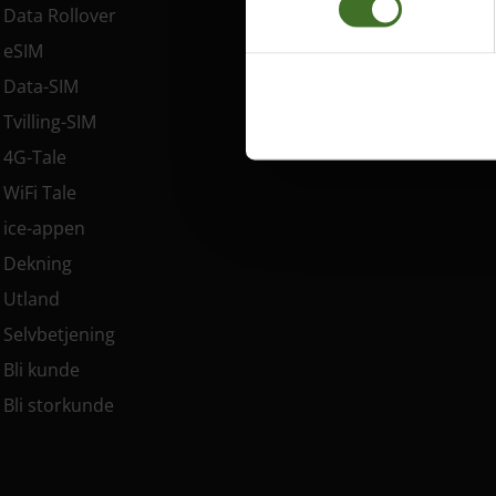
Data Rollover
eSIM
Data-SIM
Tvilling-SIM
4G-Tale
WiFi Tale
ice-appen
Dekning
Utland
Selvbetjening
Bli kunde
Bli storkunde