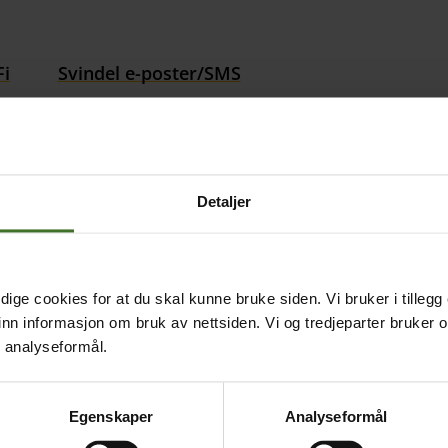
Fi
Svindel e-poster/SMS
l
Gjestenett vs. ansattnett
Fant du det du lette etter?
Detaljer
Ja
Nei
ige cookies for at du skal kunne bruke siden. Vi bruker i tillegg
nn informasjon om bruk av nettsiden. Vi og tredjeparter bruker o
Tjenester
Kund
r analyseformål.
Tjenester har 8 undermeny elementer.
Kundes
Bedriftsnett
Kontak
Egenskaper
Analyseformål
Besøksregistrering
Faktur