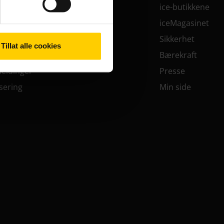
fte
ice-butikkene
rt, PIN og PUK
iceMagasinet
Sikkerhet
Tillat alle cookies
g
Bærekraft
meldinger
Presse
isering
Min side