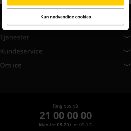
Kun nødvendige cookies
Bedriftsabonnement
Bedriftsabonnement har 14 undermeny elementer.
Tjenester
Tjenester har 8 undermeny elementer.
Kundeservice
Kundeservice har 9 undermeny elementer.
Om ice
Om ice har 8 undermeny elementer.
Ring oss på
21 00 00 00
Man-fre 08-20
(Lør 09-17)