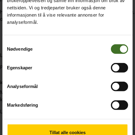
brukeropplevelsen og samle inn informasjon om bruk av
nettsiden. Vi og tredjeparter bruker også denne
Hemmelig nummer kan bare aktiveres av vår kundeservice,
informasjonen til å vise relevante annonser for
og har følgende kostnad:
analyseformål.
Etablering: kr 99.
Månedsavgift: kr 5.
Samtykkevalg
Nødvendige
Les mer om hemmelig nummer
her
.
Prisene er eks.mva.
Egenskaper
ice-appen
Analyseformål
Med ice-appen kan du følge med på forbruk og kostnader,
kjøpe ekstra datapakker, samt aktivere diverse sperrer.
Markedsføring
Les mer om ice-appen
her
.
Tillat alle cookies