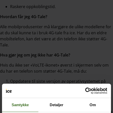
Raskere oppkoblingstid.
Hvordan får jeg 4G-Tale?
Alle mobilprodusenter må klargjøre de ulike modellene for
at du skal kunne ta i bruk 4G-tale fra ice. Har du en eldre
mobiltelefon, kan det være at din telefon ikke støtter 4G-
Tale.
Hva gjør jeg om jeg ikke har 4G-Tale?
Hvis du ikke ser «VoLTE-ikonet» øverst i skjermen selv om
du har en telefon som støtter 4G-Tale, må du:
Oppdatere til siste versjon av operativsystemet på
telefonen din.
Sjekke at du ikke har skrudd av 4G i innstillingene
dine. Skru telefonen av og på.
Samtykke
Detaljer
Om
Være sikker på at du befinner deg i et område som ha