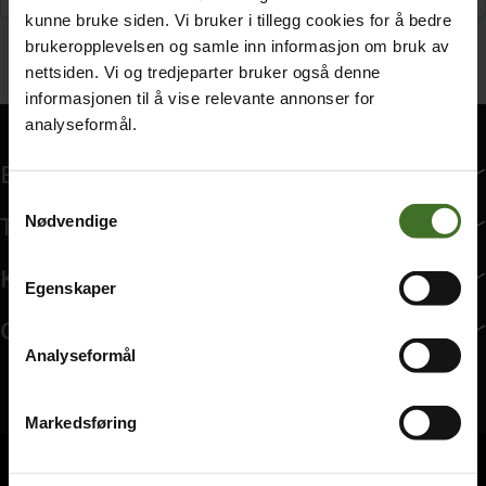
kunne bruke siden. Vi bruker i tillegg cookies for å bedre
brukeropplevelsen og samle inn informasjon om bruk av
nettsiden. Vi og tredjeparter bruker også denne
informasjonen til å vise relevante annonser for
analyseformål.
Bedriftsabonnement
Samtykkevalg
Bedriftsabonnement har 14 undermeny elementer.
Tjenester
Nødvendige
Tjenester har 8 undermeny elementer.
Kundeservice
Egenskaper
Kundeservice har 9 undermeny elementer.
Om ice
Analyseformål
Om ice har 8 undermeny elementer.
Markedsføring
Ring oss på