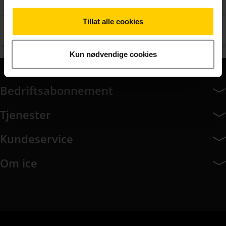
Tillat alle cookies
Se våre Utlandspakker her
Kun nødvendige cookies
Bedriftsabonnement
Bedriftsabonnement har 14 undermeny elementer.
Tjenester
Tjenester har 8 undermeny elementer.
Kundeservice
Kundeservice har 9 undermeny elementer.
Om ice
Om ice har 8 undermeny elementer.