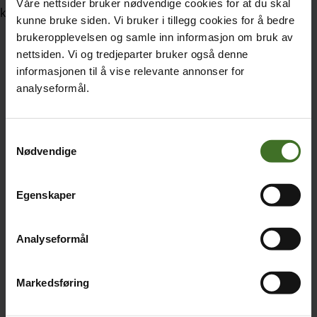
Våre nettsider bruker nødvendige cookies for at du skal
kan telle som opptil 100 tegn pr emotikon.
kunne bruke siden. Vi bruker i tillegg cookies for å bedre
brukeropplevelsen og samle inn informasjon om bruk av
Utgående SMS fra Norge til EU faktureres med 0,73
nettsiden. Vi og tredjeparter bruker også denne
pr. stk
informasjonen til å vise relevante annonser for
Utgående SMS fra Norge til utlandet utenfor EU
analyseformål.
faktureres med 1,50 pr. stk
Utgående SMS/MMS fra EU/EØS til Norge: EU
inkludert
Samtykkevalg
Nødvendige
Utgående SMS fra EU/EØS til andre land i EU/EØS: EU
inkludert
Egenskaper
Utgående SMS fra EU/EØS til land utenfor EU/EØS
faktureres med 1,50 pr. stk
Innkommende SMS faktureres ikke
Analyseformål
Innkommende MMS utenfor EU/EØS faktureres med
2,50 pr. stk.
Markedsføring
Innkommende MMS i EU/EØS faktureres ikke