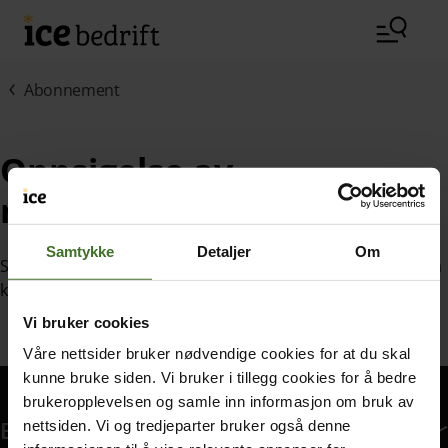
Hopp til hovedinnhold (Trykk Enter)
Abonnement
Oppsigelse av
mobiltelefoni
Samtykke
Detaljer
Om
Som privatkunde kan du si opp mobilabonnement ved å ta
kontakt med Kundeservice på telefon 21 00 00 00.
Vi bruker cookies
Våre nettsider bruker nødvendige cookies for at du skal
kunne bruke siden. Vi bruker i tillegg cookies for å bedre
brukeropplevelsen og samle inn informasjon om bruk av
Bedriftsabonnement
nettsiden. Vi og tredjeparter bruker også denne