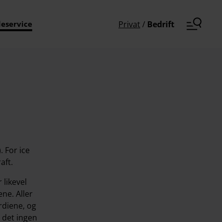
eservice
Privat
/
Bedrift
 For ice
aft.
 likevel
ne. Aller
rdiene, og
 det ingen