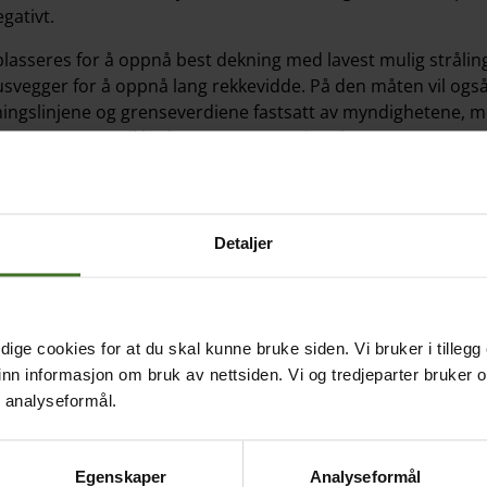
egativt.
lasseres for å oppnå best dekning med lavest mulig strålin
husvegger for å oppnå lang rekkevidde. På den måten vil ogs
etningslinjene og grenseverdiene fastsatt av myndighetene, 
ålevern og atomsikkerhet (DSA) og Nasjonal
r tett med andre lands myndigheter og følger retningsli
 helseorganisasjon (WHO) og Den internasjonale kommisjo
Detaljer
ige cookies for at du skal kunne bruke siden. Vi bruker i tillegg
nn informasjon om bruk av nettsiden. Vi og tredjeparter bruker o
r analyseformål.
Tjenester
Kund
Tjenester har 8 undermeny elementer.
Kundes
Egenskaper
Analyseformål
Bedriftsnett
Kontak