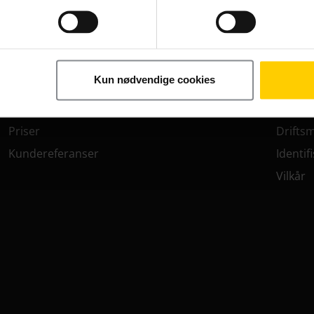
Besøksregistrering
Faktur
Fakturakontroll
Eierski
Enhetsadministrasjon
SIM-ko
Kun nødvendige cookies
M2M//IoT
Utland
Innendørsdekning
Deknin
Priser
Drifts
Kundereferanser
Identif
Vilkår