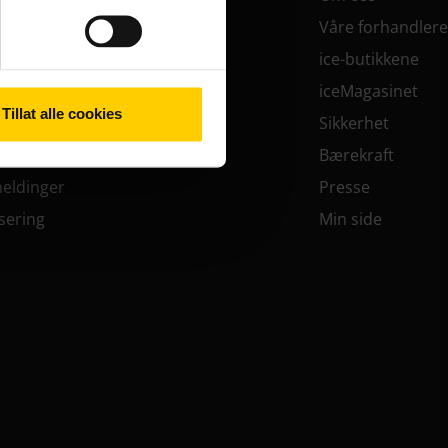
a-spørsmål
Våre forhandlere
fte
ice-butikkene
rt, PIN og PUK
iceMagasinet
Tillat alle cookies
Sikkerhet
g
Bærekraft
meldinger
Presse
isering
Min side