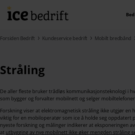
Hopp til hovedinnhold (Trykk Enter)
Bed
Forsiden Bedrift
Kundeservice bedrift
Mobilt bredbånd
Stråling
De aller fleste bruker trådløs kommunikasjonsteknologi i hv
som bygger og forvalter mobilnett og selger mobiltelefoner 
Forskning viser at elektromagnetisk stråling ikke utgjør en 
viktig for en mobiloperatør som ice å holde seg oppdatert
nyeste forskning og målinger indikerer at eksponeringen av
at
utbygging av nye mobilnett ikke øker mengden stråling se