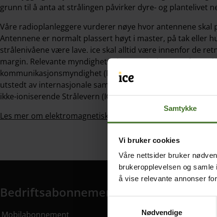
grunn til å anta at strålingen påvirker dyre- og plantelivet n
Våre radioplanleggere vurderer nøye hvor antennene skal p
Antennene er normalt plassert høyt i master, på tak eller 
strålenivåene være lave. ice skal alltid være innenfor de r
margin. Relevante myndigheter her er Direktoratet for str
kommunikasjonsmyndighet (Nkom). DSA og Nkom samarbeide
utstedt av internasjonale samarbeidsorganer som Verdens
ikke-ioniserende Strålevern (ICNIRP)
Samtykke
Les mer om elektromagnetisk stråling på Nkom.no
Vi bruker cookies
Våre nettsider bruker nødvend
brukeropplevelsen og samle i
å vise relevante annonser fo
Bedriftsabonnement
Samtykkevalg
Bedriftsabonnement har 14 undermeny elementer.
Nødvendige
Mobilabonnement