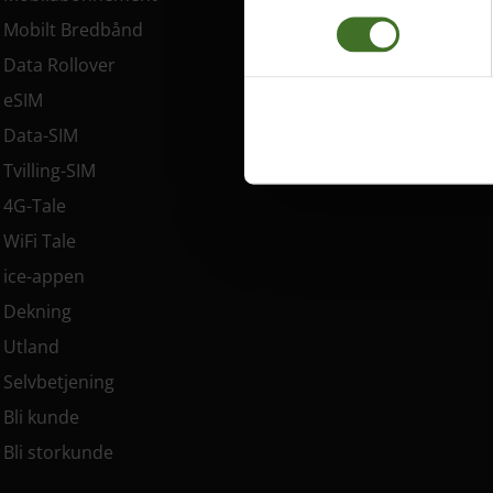
Mobilt Bredbånd
Data Rollover
eSIM
Data-SIM
Tvilling-SIM
4G-Tale
WiFi Tale
ice-appen
Dekning
Utland
Selvbetjening
Bli kunde
Bli storkunde