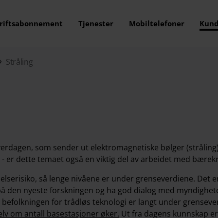
riftsabonnement
Tjenester
Mobiltelefoner
Kund
Stråling
erdagen, som sender ut elektromagnetiske bølger (stråling).
- er dette temaet også en viktig del av arbeidet med bærekr
helserisiko, så lenge nivåene er under grenseverdiene. Det er
 på den nyeste forskningen og ha god dialog med myndighete
 befolkningen for trådløs teknologi er langt under grenseve
lv om antall basestasjoner øker.
Ut fra dagens kunnskap er