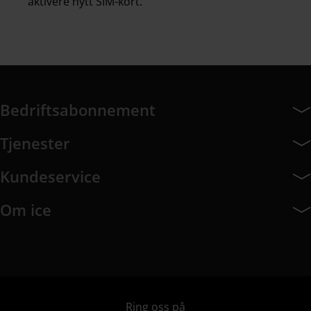
aktivere nytt SIM-kort.
Bedriftsabonnement
Bedriftsabonnement har 14 undermeny elementer.
Tjenester
Tjenester har 8 undermeny elementer.
Kundeservice
Kundeservice har 9 undermeny elementer.
Om ice
Om ice har 8 undermeny elementer.
Ring oss på