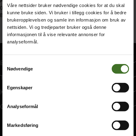
Amili Collection AS sine åpningstider er:
Våre nettsider bruker nødvendige cookies for at du skal
08-18 på hverdager og kl. 10-15 på lørdager.
kunne bruke siden. Vi bruker i tillegg cookies for å bedre
Besøk
amili.no
for ytterligere spørsmål.
brukeropplevelsen og samle inn informasjon om bruk av
nettsiden. Vi og tredjeparter bruker også denne
informasjonen til å vise relevante annonser for
analyseformål.
Bedriftsabonnement
Samtykkevalg
Nødvendige
Bedriftsabonnement har 14 undermeny elementer.
Tjenester
Tjenester har 8 undermeny elementer.
Egenskaper
Kundeservice
Kundeservice har 9 undermeny elementer.
Om ice
Analyseformål
Om ice har 8 undermeny elementer.
Markedsføring