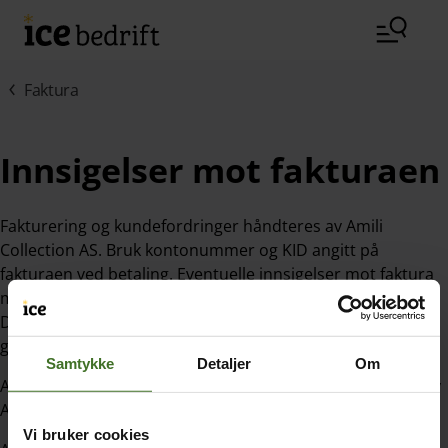
Hopp til hovedinnhold (Trykk Enter)
Faktura
Innsigelser mot fakturaen
Fakturering og kundefordringer håndteres av Amili
Collection AS. Bruk kontonummer og KID angitt på
fakturaen ved betaling. Eventuelle innsigelser mot faktura
må gjøres skriftlig før forfallsdato.
Dersom faktura ikke betales innen forfallsdato belastes et
gebyr og renter etter gjeldende satser.
Samtykke
Detaljer
Om
Alle spørsmål til faktura som er gått til inkasso besvares av
Amili Collection AS på telefonnummer
73 20 60 40
.
Vi bruker cookies