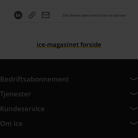
Del denne saken med noen du kjenner
ice-magasinet forside
Bedriftsabonnement
Bedriftsabonnement har 14 undermeny elementer.
Tjenester
Tjenester har 8 undermeny elementer.
Kundeservice
Kundeservice har 9 undermeny elementer.
Om ice
Om ice har 8 undermeny elementer.