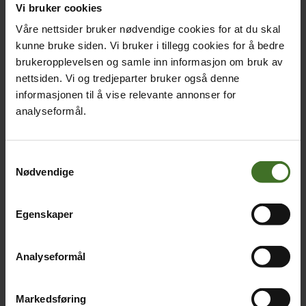
omtalte 5G-nettet i dag. Men hva er 5G, og hva står
Vi bruker cookies
det for?
Våre nettsider bruker nødvendige cookies for at du skal
Hva er 5G?
kunne bruke siden. Vi bruker i tillegg cookies for å bedre
brukeropplevelsen og samle inn informasjon om bruk av
5G er en forkortelse for 5. generasjonsmobilnett,
nettsiden. Vi og tredjeparter bruker også denne
og er da den 5. versjonen av mobilnetteknologi.
informasjonen til å vise relevante annonser for
Forskjellen mellom 5G og 4G er enkel; 5G byr på
analyseformål.
høyere hastigheter, lavere forsinkelser, mulighet
for skivedeling, hvor nettet kan deles opp og
skreddersys, og kapasitet til å håndtere mer
Samtykkevalg
datatrafikk og flere enheter.
Nødvendige
Med 5G på laget får vi også en form for
konnektivitet på ‘alt’, der ‘alt’ inkluderer flere og
Egenskaper
flere ting utenom mobil, nettbrett og PC. 5.
generasjonsmobilnettet blir det samme for
Analyseformål
samfunnet som elektrisitet, da det vil være
tilgjengelig for de aller fleste, være stabilt og ha høy
leveranseevne.
Markedsføring