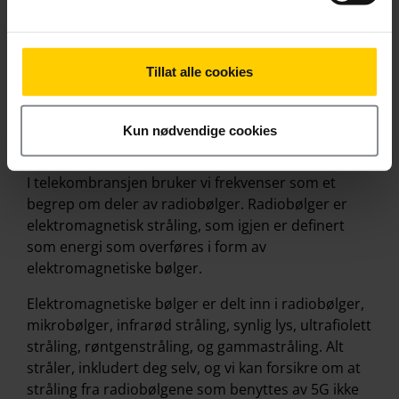
Hva gjør 5G bedre enn 4G? Årsaken til mange av
forbedringene er at 5G benytter seg av høyere
frekvenser.
Tillat alle cookies
Lurer du på hva 5G betyr for din bedrift?
Les mer
her!
Kun nødvendige cookies
Hva er frekvenser?
I telekombransjen bruker vi frekvenser som et
begrep om deler av radiobølger. Radiobølger er
elektromagnetisk stråling, som igjen er definert
som energi som overføres i form av
elektromagnetiske bølger.
Elektromagnetiske bølger er delt inn i radiobølger,
mikrobølger, infrarød stråling, synlig lys, ultrafiolett
stråling, røntgenstråling, og gammastråling. Alt
stråler, inkludert deg selv, og vi kan forsikre om at
stråling fra radiobølgene som benyttes av 5G ikke