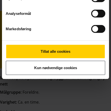
Analyseformål
Markedsføring
Tillat alle cookies
Kun nødvendige cookies
Møt nettpatruljen: Risiko og trygghet for barn og unge på
nett
Målgruppe:
Foreldre.
Varighet:
Ca. en time.