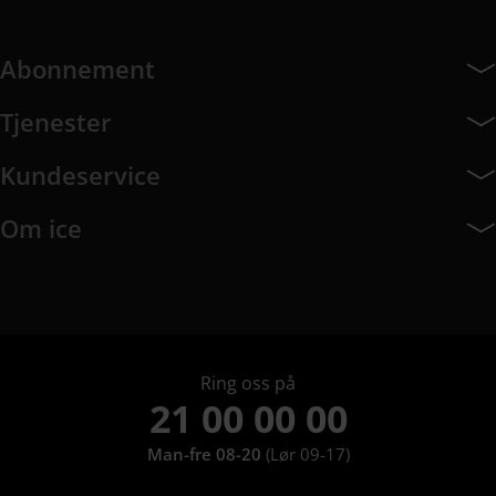
Abonnement
Abonnement har 7 undermeny elementer.
Tjenester
Tjenester har 8 undermeny elementer.
Kundeservice
Kundeservice har 10 undermeny elementer.
Om ice
Om ice har 9 undermeny elementer.
Ring oss på
21 00 00 00
Man-fre 08-20
(Lør 09-17)