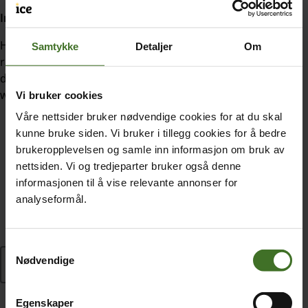
Innhold:
Hvordan kan du veilede barn i KI-verdenen, sette gode
Samtykke
Detaljer
Om
rammer og utvikle barnas kritiske sans og digitale
dømmekraft overfor kunstig intelligens? Sjekk ut dette
webinaropptaket med Barnevaktens egne ekspert!
Vi bruker cookies
Våre nettsider bruker nødvendige cookies for at du skal
Hva er kunstig intelligens?
kunne bruke siden. Vi bruker i tillegg cookies for å bedre
Hvor møter barn og unge på kunstig intelligens, og
brukeropplevelsen og samle inn informasjon om bruk av
hvordan brukes det i hverdagen?
nettsiden. Vi og tredjeparter bruker også denne
Algoritmer, KI-kjærester, manipulerte bilder
informasjonen til å vise relevante annonser for
analyseformål.
Nyttig KI for barn
Aldersgrenser og personvern
Samtykkevalg
Nødvendige
Se opptaket her
Egenskaper