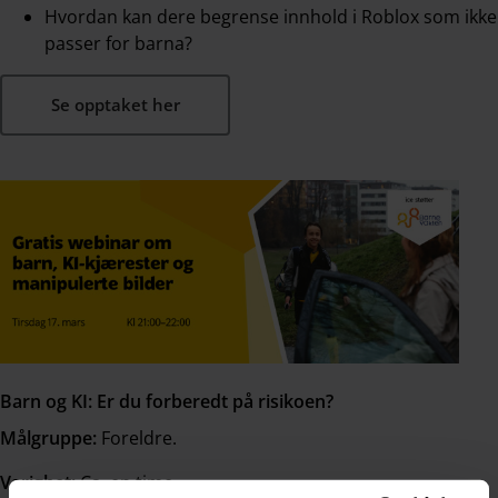
Hvordan kan dere begrense innhold i Roblox som ikke
passer for barna?
Se opptaket her
Barn og KI: Er du forberedt på risikoen?
Målgruppe:
Foreldre.
Varighet:
Ca. en time.