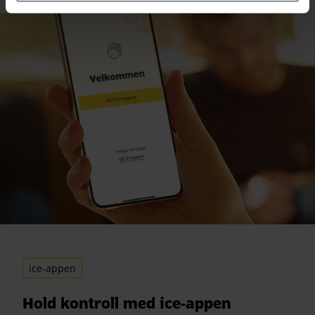
ice-appen
Hold kontroll med ice-appen