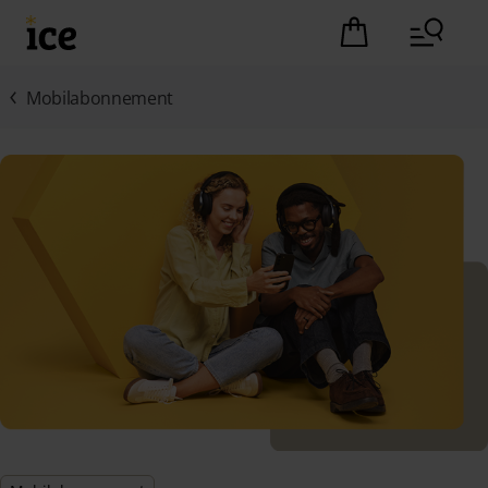
Hopp til hovedinnhold (Trykk Enter)
Det er ingen pro
Mobilabonnement