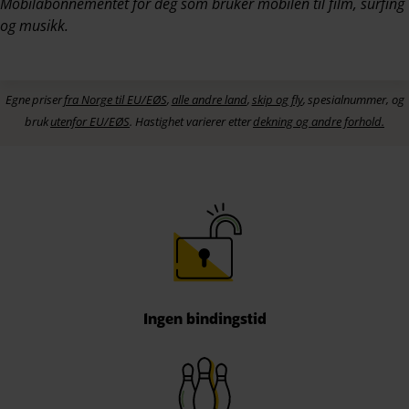
Mobilabonnementet for deg som bruker mobilen til film, surfing
og musikk.
Egne
priser
fra Norge til EU/EØS
,
alle andre land
,
skip og fly
,
spesialnum
mer,
og
bruk
utenfor EU/EØS
. Hastighet varierer etter
dekning og andre forhold.
Ingen bindingstid