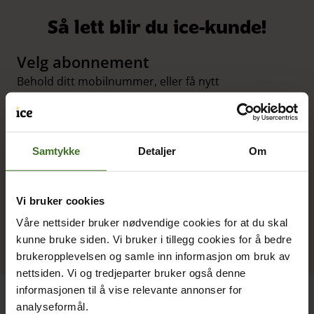
Så lett blir du ice-kunde!
Velg abonnement
Behold ditt mobilnummer, eller få nytt
Vi sier opp ditt gamle abonnement
Du trenger ikke gjøre noe!
Samtykke
Detaljer
Om
Aktiver abonnementet
Vi bruker cookies
Ditt gamle fungerer frem til du aktiverer det nye
Våre nettsider bruker nødvendige cookies for at du skal
kunne bruke siden. Vi bruker i tillegg cookies for å bedre
brukeropplevelsen og samle inn informasjon om bruk av
nettsiden. Vi og tredjeparter bruker også denne
informasjonen til å vise relevante annonser for
analyseformål.