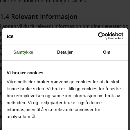
eller de produktene du har kjøpt av oss.
1.4 Relevant informasjon
I appen vil du få relevant informasjon om dine tjenester og
produkter. Vi bruker informasjon om dine abonnementer
og ditt forbruk til å gjøre informasjonen relevant for deg.
Du vil kunne motta dette i form av push-meldinger,
Samtykke
Detaljer
Om
varslinger eller tips inne i appen. Om du ikke ønsker å
motta push-meldinger kan du skru av dette under
innstillingene i appen.
Vi bruker cookies
1.5 Bruk av elektronisk kommunikasjon
Våre nettsider bruker nødvendige cookies for at du skal
kunne bruke siden. Vi bruker i tillegg cookies for å bedre
og endring i vilkår
brukeropplevelsen og samle inn informasjon om bruk av
Ved å inngå denne avtalen i forbindelse med din bruk av
nettsiden. Vi og tredjeparter bruker også denne
appen, aksepterer du at endringer i vilkårene
informasjonen til å vise relevante annonser for
kommuniseres i appen.
analyseformål.
Avtalen kan endres ensidig av ice når dette kreves for å