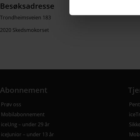
Besøksadresse
Trondheimsveien 183
2020 Skedsmokorset
Abonnement
Tje
Abonnement har 7 undermeny elementer.
Tjen
Prøv oss
Pent
Mobilabonnement
iceT
iceUng – under 29 år
Sikk
iceJunior – under 13 år
Mobi