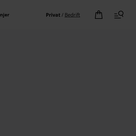
njer
Privat
/
Bedrift
Det er ingen pro