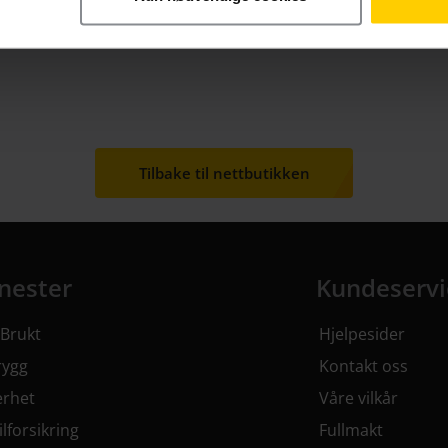
Tilbake til nettbutikken
nester
Kundeservi
ester har 8 undermeny elementer.
Kundeservice ha
Brukt
Hjelpesider
rygg
Kontakt oss
erhet
Våre vilkår
lforsikring
Fullmakt