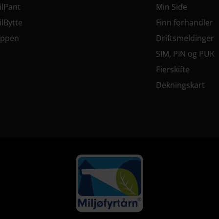
lPant
Min Side
lBytte
Finn forhandler
appen
Driftsmeldinger
M
SIM, PIN og PUK
Eierskifte
Dekningskart