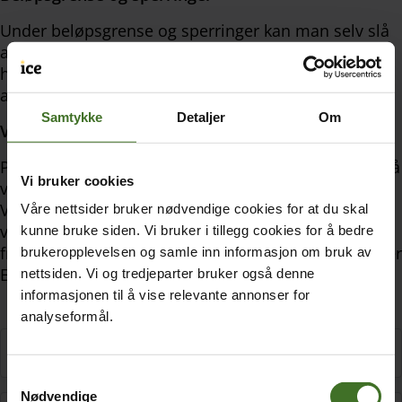
Under beløpsgrense og sperringer kan man selv slå
av og på muligheten for forskjellige typer trafikk. Du
har da full kontroll over kostnadene for bruk av dine
abonnement.
Samtykke
Detaljer
Om
Visning i katalogtjenester
På siden for abonnementsinnstillinger kan man også
Vi bruker cookies
velge om nummer skal vises i katalogtjenestene.
Valget ligger under punktet Annet. Her kan du også
Våre nettsider bruker nødvendige cookies for at du skal
velge hva av informasjon som skal komme
kunne bruke siden. Vi bruker i tillegg cookies for å bedre
frem i katalogtjenestene. Valget finner du også under
brukeropplevelsen og samle inn informasjon om bruk av
Endre bruker på abonnementssiden.
nettsiden. Vi og tredjeparter bruker også denne
informasjonen til å vise relevante annonser for
analyseformål.
Viderekobling
Samtykkevalg
Nødvendige