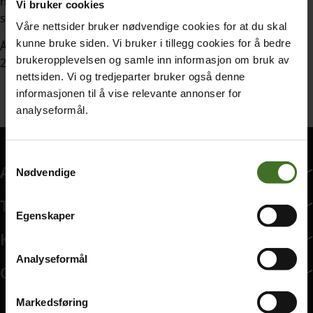
nettbanken. Kontakt vår kundeservice på 21 00 00 00 eller
Vi bruker cookies
send oss en
e-post
for å gjenåpne abonnementet ditt.
Våre nettsider bruker nødvendige cookies for at du skal
kunne bruke siden. Vi bruker i tillegg cookies for å bedre
Å gjenåpne et sperret abonnement medfører et gebyr på
brukeropplevelsen og samle inn informasjon om bruk av
250,- per nummer (maks 500 kroner totalt).
nettsiden. Vi og tredjeparter bruker også denne
informasjonen til å vise relevante annonser for
analyseformål.
Samtykkevalg
Abonnement
Nødvendige
Abonnement har 7 undermeny elementer.
Tjenester
Egenskaper
Tjenester har 8 undermeny elementer.
Kundeservice
Kundeservice har 10 undermeny elementer.
Analyseformål
Om ice
Om ice har 9 undermeny elementer.
Markedsføring