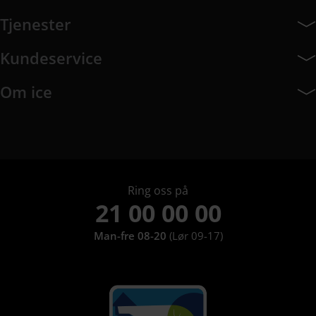
Abonnement har 7 undermeny elementer.
Tjenester
Tjenester har 8 undermeny elementer.
Kundeservice
Kundeservice har 10 undermeny elementer.
Om ice
Om ice har 9 undermeny elementer.
Ring oss på
21 00 00 00
Man-fre 08-20
(Lør 09-17)