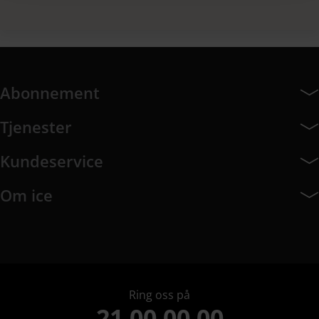
Abonnement
Abonnement har 7 undermeny elementer.
Tjenester
Tjenester har 8 undermeny elementer.
Kundeservice
Kundeservice har 10 undermeny elementer.
Om ice
Om ice har 9 undermeny elementer.
Ring oss på
21 00 00 00