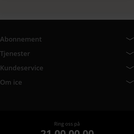
Abonnement
Abonnement har 7 undermeny elementer.
Tjenester
Tjenester har 8 undermeny elementer.
Kundeservice
Kundeservice har 10 undermeny elementer.
Om ice
Om ice har 9 undermeny elementer.
Ring oss på
21 00 00 00