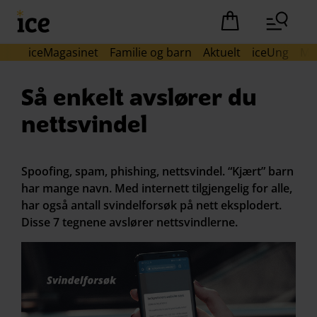
Hopp til hovedinnhold (Trykk Enter)
Det er ingen pro
iceMagasinet
Familie og barn
Aktuelt
iceUng
Mob
Så enkelt avslører du
nettsvindel
Spoofing, spam, phishing, nettsvindel. “Kjært” barn
har mange navn. Med internett tilgjengelig for alle,
har også antall svindelforsøk på nett eksplodert.
Disse 7 tegnene avslører nettsvindlerne.