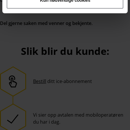
Gi gjerne beskjed til bedriften som brukes i svindelforsøket.
Kun nødvendige cookies
Del gjerne saken med venner og bekjente.
Slik blir du kunde:
Bestill
ditt ice-abonnement
Vi sier opp avtalen med mobiloperatøren
du har i dag.