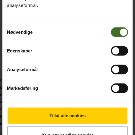
analyseformål.
Samtykkevalg
Nødvendige
Egenskaper
Analyseformål
Her er reelle eksempel der svindlere utga seg for å være ice. Alle
punktene ovenfor er representert på bildene. Får du opp
Markedsføring
tilsvarende, uavhengig av hvilken bedrift de utgir seg for å være:
Ikke klikk på noe og ste
ng nettleseren.
Dersom du har vært
uheldig å klikke deg inn på en lenke, aldri oppgi dine
kontaktopplysninger som epost, telefonnummer eller
Tillat alle cookies
kredittkortnummer.