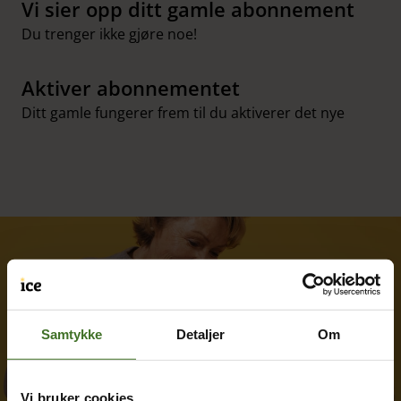
Vi sier opp ditt gamle abonnement
Du trenger ikke gjøre noe!
Aktiver abonnementet
Ditt gamle fungerer frem til du aktiverer det nye
Samtykke
Detaljer
Om
Vi bruker cookies