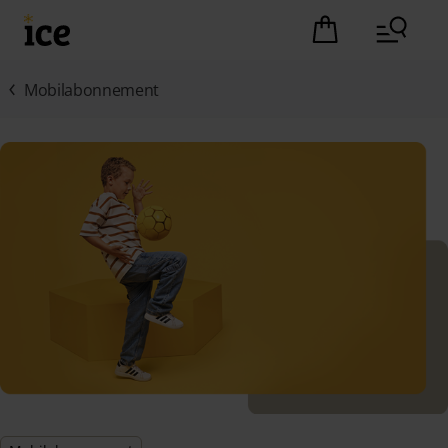
Hopp til hovedinnhold (Trykk Enter)
Det er ingen pro
Mobilabonnement