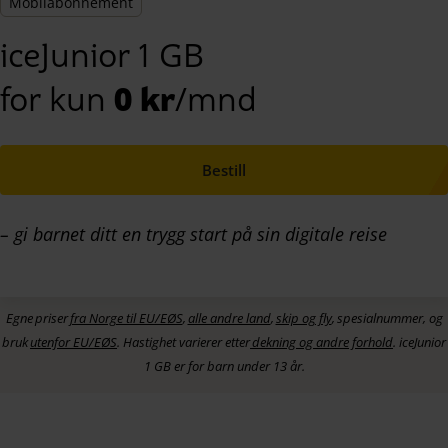
Mobilabonnement
iceJunior 1 GB
for kun
0 kr
/mnd
Bestill
– gi barnet ditt en trygg start på sin digitale reise
Egne
priser
fra Norge til EU/EØS
,
alle andre land
,
skip og fly
,
spesialnum
mer,
og
bruk
utenfor EU/EØS
. Hastighet varierer etter
dekning og andre forhold
.
iceJunior
1 GB er for barn under 13 år.