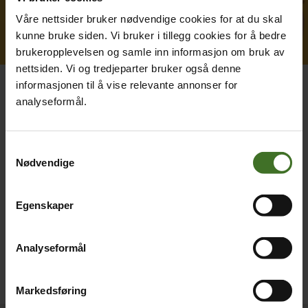
Våre nettsider bruker nødvendige cookies for at du skal
kunne bruke siden. Vi bruker i tillegg cookies for å bedre
brukeropplevelsen og samle inn informasjon om bruk av
nettsiden. Vi og tredjeparter bruker også denne
informasjonen til å vise relevante annonser for
analyseformål.
Mobilabonnement
Litt mer frihet – og litt mer data?
Samtykkevalg
Nødvendige
Vil junior ringe flere venner, og ha litt mer data å
rutte med? Da er iceJunior 3 GB til 99 kr/mnd en
perfekt oppgradering!
Egenskaper
Analyseformål
Les mer her
Markedsføring