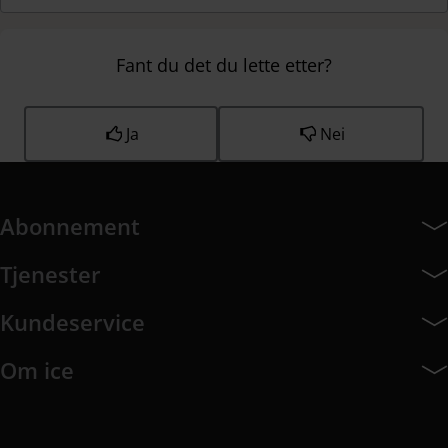
Fant du det du lette etter?
Ja
Nei
Abonnement
Abonnement har 7 undermeny elementer.
Tjenester
Tjenester har 8 undermeny elementer.
Kundeservice
Kundeservice har 10 undermeny elementer.
Om ice
Om ice har 9 undermeny elementer.