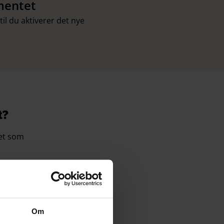
mentet
il du aktiverer det nye
t?
tet som
Om