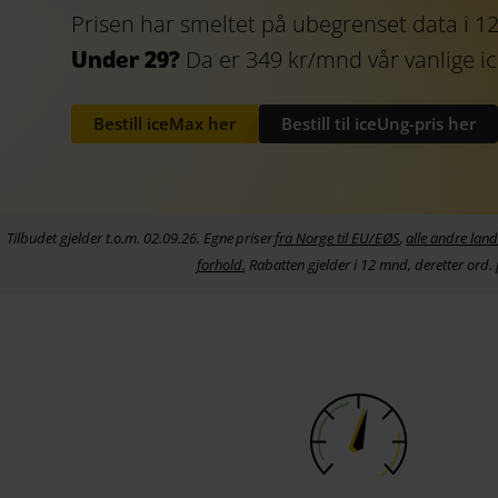
Prisen har smeltet på ubegrenset data i 
Under 29?
Da er 349 kr/mnd vår vanlige i
Bestill iceMax her
Bestill til iceUng-pris her
Tilbudet gjelder t.o.m. 02.09.26. Egne
priser
fra Norge til EU/EØS
,
alle andre land
forhold.
Rabatten gjelder i 12 mnd, deretter ord. 