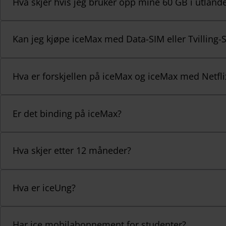
Hva skjer hvis jeg bruker opp mine 60 GB i utland
Kan jeg kjøpe iceMax med Data-SIM eller Tvilling-
Hva er forskjellen på iceMax og iceMax med Netfli
Er det binding på iceMax?
Hva skjer etter 12 måneder?
Hva er iceUng?
Har ice mobilabonnement for studenter?