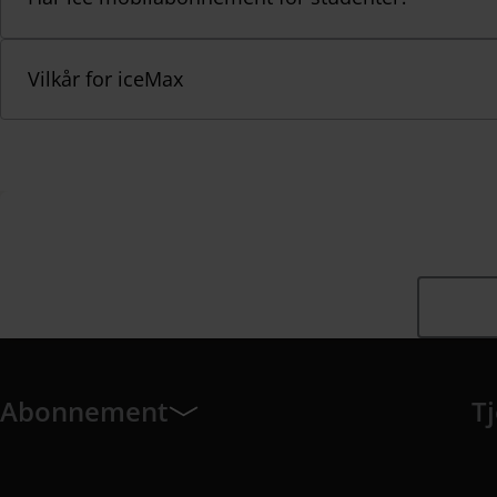
Vilkår for iceMax
Abonnement
T
Abonnement har 7 undermeny elementer.
Tj