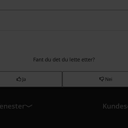
Fant du det du lette etter?
Ja
Nei
jenester
Kundes
enester har 8 undermeny elementer.
Kundeservi