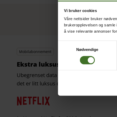
Vi bruker cookies
Våre nettsider bruker nødvend
brukeropplevelsen og samle i
å vise relevante annonser fo
Samtykkevalg
Nødvendige
Mobilabonnement
Ekstra luksus!
Ubegrenset data med Netflix inkludert,
det er litt luksus da?