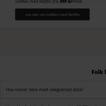
iceMax med Netflix fra
399 kr
/mnd
Les mer om iceMax med Netflix
Folk 
Hva mener dere med ubegrenset data?