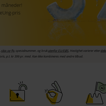
12 måneder!
ceUng-pris
,
skip og fly
,
spesialnum
mer,
og bruk
utenfor EU/EØS
. Hastighet varierer etter
dek
pris, p.t. kr 399 pr. mnd. Kan ikke kombineres med andre tilbud.