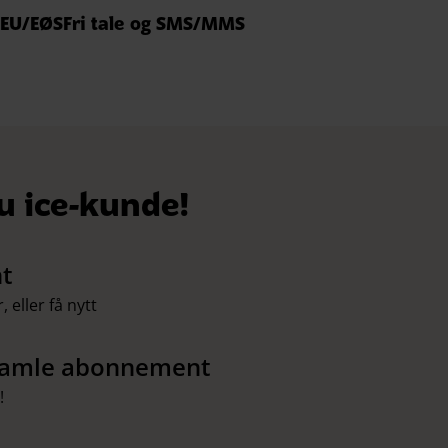
 EU/EØS
Fri tale og SMS/MMS
du ice-kunde!
t
eller få nytt
t gamle abonnement
!