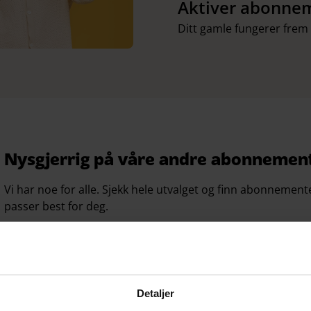
Aktiver abonne
Ditt gamle fungerer frem t
Nysgjerrig på våre andre abonnemen
Vi har noe for alle. Sjekk hele utvalget og finn abonnemen
passer best for deg.
Se alle abonnement
Detaljer