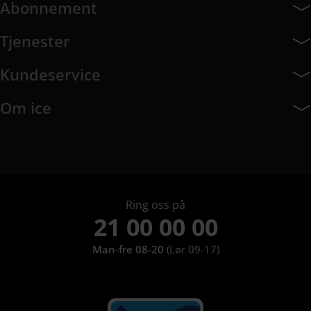
Abonnement
Abonnement har 7 undermeny elementer.
Tjenester
Tjenester har 8 undermeny elementer.
Kundeservice
Kundeservice har 10 undermeny elementer.
Om ice
Om ice har 9 undermeny elementer.
Ring oss på
21 00 00 00
Man-fre 08-20
(Lør 09-17)