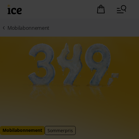
Hopp til hovedinnhold (Trykk Enter)
Det er ingen pro
Mobilabonnement
Mobilabonnement
Sommerpris