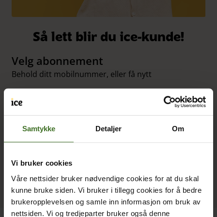
Så lett blir du ice-kunde!
Velg abonnement
Behold ditt mobilnummer, eller få nytt
Vi sier opp ditt gamle abonnement
Du trenger ikke gjøre noe!
Samtykke
Detaljer
Om
Aktiver abonnementet
Ditt gamle fungerer frem til du aktiverer det nye
Vi bruker cookies
Våre nettsider bruker nødvendige cookies for at du skal
kunne bruke siden. Vi bruker i tillegg cookies for å bedre
brukeropplevelsen og samle inn informasjon om bruk av
nettsiden. Vi og tredjeparter bruker også denne