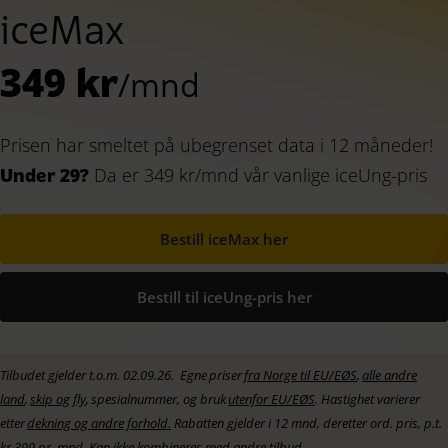
iceMax
349 kr
/mnd
Prisen har smeltet på ubegrenset data i 12 måneder!
Under 29?
Da er 349 kr/mnd vår vanlige iceUng-pris
Bestill iceMax her
Bestill til iceUng-pris her
Tilbudet gjelder t.o.m. 02.09.26. Egne
priser
fra Norge til EU/EØS
,
alle andre
land
,
skip og fly
,
spesialnum
mer,
og bruk
utenfor EU/EØS
. Hastighet varierer
etter
dekning og andre forhold.
Rabatten gjelder i 12 mnd, deretter ord. pris, p.t.
kr 399 pr. mnd. Kan ikke kombineres med andre tilbud.