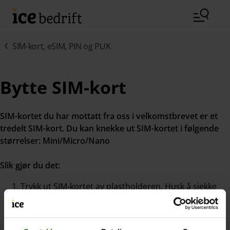
Hopp til hovedinnhold (Trykk Enter)
SIM-kort, eSIM, PIN og PUK
Bytte SIM-kort
SIM-kortet du har mottatt fra oss i velkomstbrevet er et
tredelt SIM-kort. Du kan knekke ut SIM-kortet i følgende
størrelser: Mini/Micro/Nano
Slik gjør du det:
Trykk ut SIM-kortet av plastholderen. Husk å sjekke
hvilken type SIM-kort din telefon bruker.
Sett SIM-kortet inn i SIM-kortluken