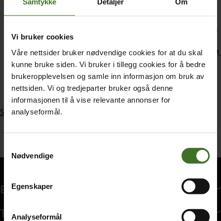
Slå på telefonen og følg veiledningen
Samtykke
Detaljer
Om
Tast inn PIN-koden som du finner på baksiden av
plastkortet (Merk at enkelte telefoner kaller skjermlås
Vi bruker cookies
koden for PIN-kode. Dette er en kode du har valgt
selv, og denne endres ikke av at du setter inn nytt SIM.
Våre nettsider bruker nødvendige cookies for at du skal
Dersom telefonen spør etter SIM-PIN vil det
kunne bruke siden. Vi bruker i tillegg cookies for å bedre
spesifiseres hvor mange forsøk som gjenstår.
brukeropplevelsen og samle inn informasjon om bruk av
nettsiden. Vi og tredjeparter bruker også denne
Telefonen er klar til bruk!
informasjonen til å vise relevante annonser for
Se dine SIM-kort på Min side
analyseformål.
Samtykkevalg
Nødvendige
Bedriftsabonnement
Egenskaper
Bedriftsabonnement har 14 undermeny elementer.
Tjenester
Analyseformål